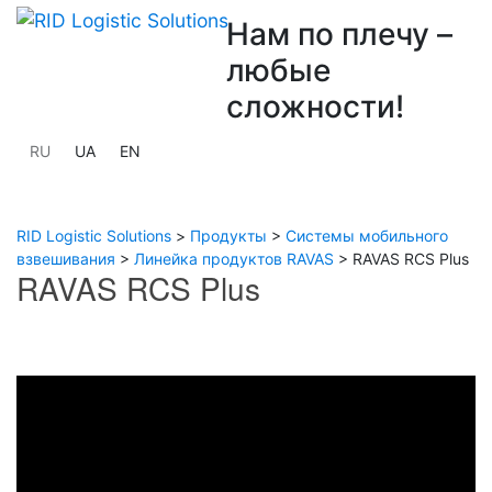
Нам по плечу –
любые
сложности!
RU
UA
EN
RID Logistic Solutions
>
Продукты
>
Системы мобильного
взвешивания
>
Линейка продуктов RAVAS
>
RAVAS RCS Plus
RAVAS RCS Plus
Previous
Next