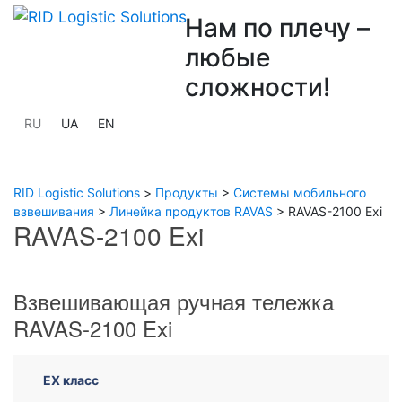
Нам по плечу –
любые
сложности!
RU
UA
EN
RID Logistic Solutions
>
Продукты
>
Системы мобильного
взвешивания
>
Линейка продуктов RAVAS
>
RAVAS-2100 Exi
RAVAS-2100 Exi
Previous
Next
Взвешивающая ручная тележка
RAVAS-2100 Exi
EX класс