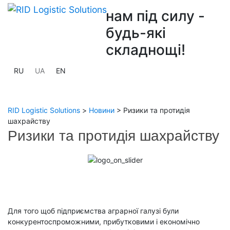
нам під силу -
будь-які
складнощі!
RU
UA
EN
RID Logistic Solutions
>
Новини
>
Ризики та протидія
шахрайству
Ризики та протидія шахрайству
Previous
Next
Для того щоб підприємства аграрної галузі були
конкурентоспроможними, прибутковими і економічно