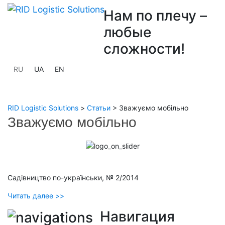
Нам по плечу –
любые
сложности!
RU
UA
EN
RID Logistic Solutions
>
Статьи
>
Зважуємо мобільно
Зважуємо мобільно
Садівництво по-українськи, № 2/2014
Читать далее >>
Навигация