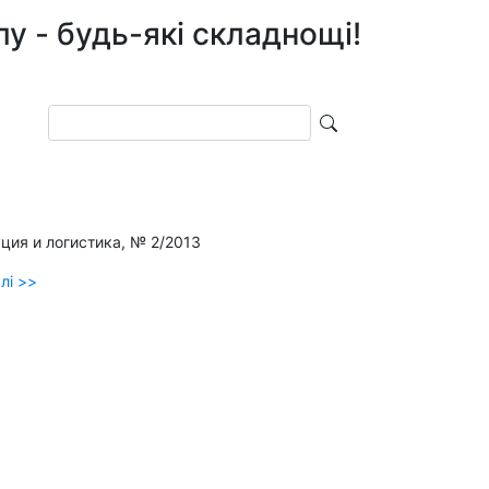
лу - будь-які складнощі!
Поиск
ция и логистика, № 2/2013
лі >>