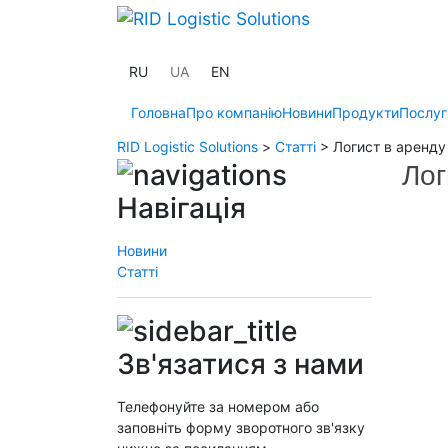
RU
UA
EN
Головна
Про компанію
Новини
Продукти
Послуг
RID Logistic Solutions
>
Статті
>
Логист в аренду
Лог
Навігація
Новини
Статті
Зв'язатися з нами
Телефонуйте за номером або
заповніть форму зворотного зв'язку