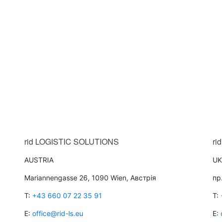
rid
LOGISTIC SOLUTIONS
rid
AUSTRIA
UK
Mariannengasse 26, 1090 Wien, Австрія
пр
T:
+43 660 07 22 35 91
T:
E:
office@rid-ls.eu
E: