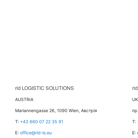
rid
LOGISTIC SOLUTIONS
rid
AUSTRIA
UK
Mariannengasse 26, 1090 Wien, Австрія
пр
T:
+43 660 07 22 35 91
T:
E:
office@rid-ls.eu
E: