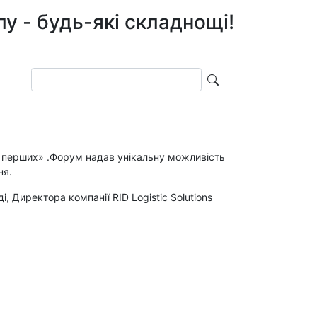
лу - будь-які складнощі!
Поиск
іч перших» .Форум надав унікальну можливість
ня.
 Директора компанії RID Logistic Solutions