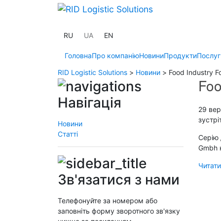
RU
UA
EN
Головна
Про компанію
Новини
Продукти
Послуг
RID Logistic Solutions
>
Новини
>
Food Industry F
Foo
Навігація
29 вер
зустрі
Новини
Статті
Серію 
Gmbh н
Читати
Зв'язатися з нами
Телефонуйте за номером або
заповніть форму зворотного зв'язку